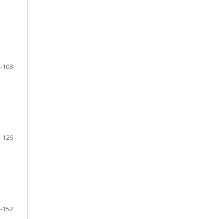
-108
-126
-152