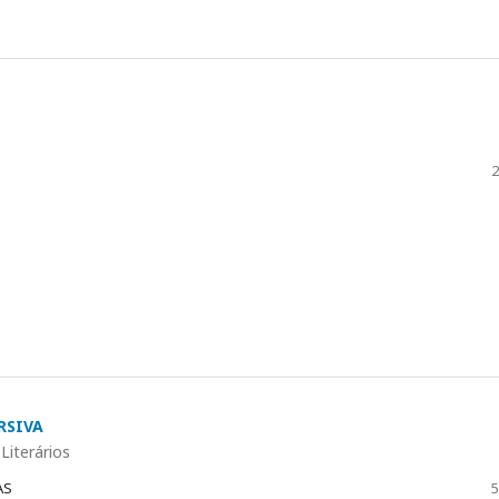
2
RSIVA
Literários
AS
5