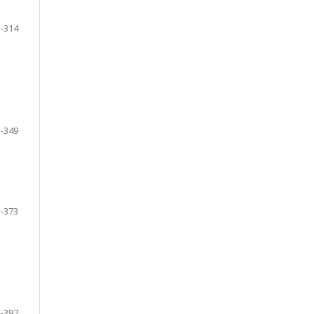
-314
-349
-373
-392