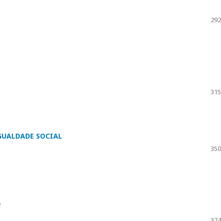
292
315
GUALDADE SOCIAL
350
e
374