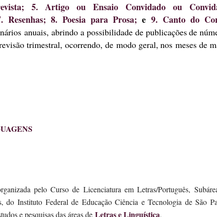
revista; 5. Artigo ou Ensaio Convidado ou Convid
 7. Resenhas; 8. Poesia para Prosa;
e
9. Canto do Co
rios anuais, abrindo a possibilidade de
publicaç
ões
de núm
evisão trimestral, ocorrendo, de modo geral,
n
os meses de m
GUAGENS
organizada pelo Curso de Licenciatura em Letras/Português, Subáre
, do Instituto Federal de Educação Ciência e Tecnologia de São Pa
Letras e Linguística
studos e pesquisas das áreas de
.