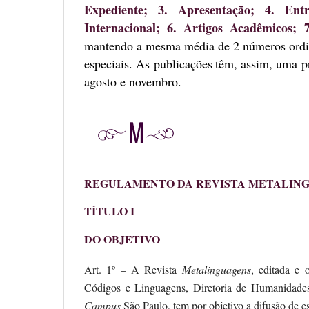
Expediente; 3. Apresentação; 4. Ent
Internacional; 6. Artigos Acadêmicos;
mantendo a mesma média de 2 números ordiná
especiais. As publicações
têm, assim, uma pr
agosto e novembro.
REGULAMENTO DA REVISTA METALIN
TÍTULO I
DO OBJETIVO
Art. 1º – A Revista
Metalinguagens
, editada e 
Códigos e Linguagens, Diretoria de Humanidades
Campus
São Paulo, tem por objetivo a difusão de e