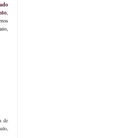
ado
nto
,
eros
aio,
a de
ulo,