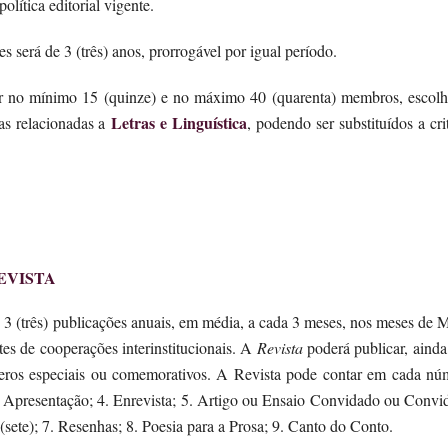
olítica editorial vigente.
 será de 3 (três) anos, prorrogável por igual período.
por no mínimo 15 (quinze) e no máximo 40 (quarenta) membros, escolh
Letras e Linguística
as relacionadas a
, podendo ser substituídos a cri
EVISTA
u 3 (três) publicações anuais, em média, a cada 3 meses, nos meses de 
tes de cooperações interinstitucionais. A
Revista
poderá publicar, ainda
meros especiais ou comemorativos. A Revista pode contar em cada nú
3. Apresentação; 4. Enrevista; 5. Artigo ou Ensaio Convidado ou Convi
 (sete); 7. Resenhas; 8. Poesia para a Prosa; 9. Canto do Conto.