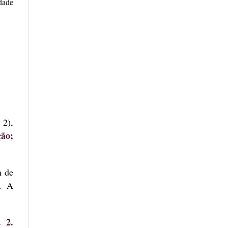
dade
 2),
ção;
m
de
a. A
 2.