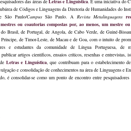
Letras e Linguística
pesquisadores das áreas de
. É uma iniciativa do 
Subárea de Códigos e Linguagens da Diretoria de Humanidades do Insti
re
e São Paulo/
Campus
São Paulo. A
Revista Metalinguagens
 mestres ou coautorias compostas por, ao menos, um mestre o
o do Brasil, de Portugal, de Angola, de Cabo Verde, de Guiné-Bissau
Príncipe, de Timor-Leste, de Macau e de Goa, com o intuito de prom
dores e estudantes da comunidade de Língua Portuguesa, de 
publicar artigos científicos, ensaios críticos, resenhas e entrevistas, is
Letras e Linguística
s de
, que contribuam para o estabelecimento d
ivulgação e consolidação de conhecimentos na área de Linguagens e En
tido, é consolidar-se como um ponto de encontro entre pesquisadores 
S