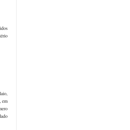
idos
tério
Maio,
, em
mero
dado