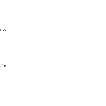
a de
elho