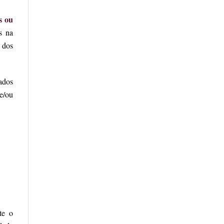
s ou
s na
 dos
ados
 e/ou
te o