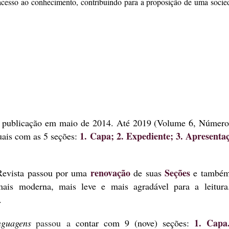
 acesso ao conhecimento, contribuindo para a proposição de uma socie
publicação em maio de 2014. Até 2019 (Volume 6, Número
1. Capa; 2. Expediente; 3. Apresenta
uais
com as 5 seções:
renovação
Seções
Revista passou por uma
de suas
e
també
ais moderna, mais leve e mais agradável para a leitur
u.
1. Capa.
nguagens
passou a
conta
r
com 9 (nove)
seções: