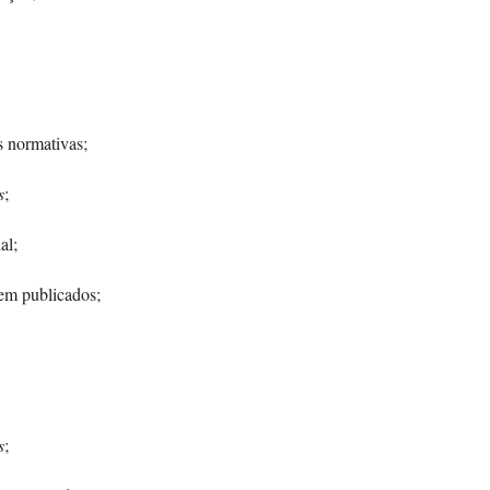
s normativas;
s
;
al;
rem publicados;
s
;