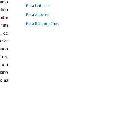
Curso
Para Leitores
tuto
Para Autores
cebe
Para Bibliotecários
u um
, de
over
modo
to é,
e um
sino
e as