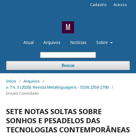
Cadastro
Acesso
Atual
Arquivos
Notícias
Sobre
Buscar
Início
/
Arquivos
/
v. 7 n. 3 (2020): Revista Metalinguagens - ISSN 2358-2790
/
Ensaio Convidado
SETE NOTAS SOLTAS SOBRE
SONHOS E PESADELOS DAS
TECNOLOGIAS CONTEMPORÂNEAS