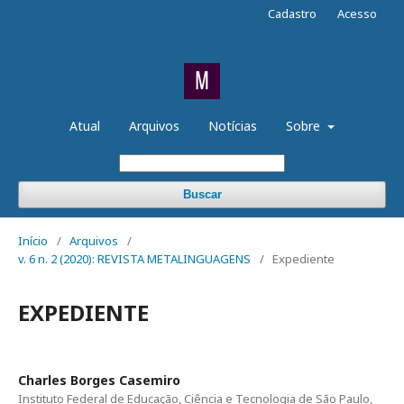
Cadastro
Acesso
Atual
Arquivos
Notícias
Sobre
Buscar
Início
/
Arquivos
/
v. 6 n. 2 (2020): REVISTA METALINGUAGENS
/
Expediente
EXPEDIENTE
Charles Borges Casemiro
Instituto Federal de Educação, Ciência e Tecnologia de São Paulo,