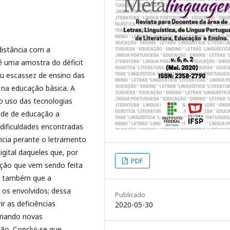
distância com a
é uma amostra do déficit
/ou escassez de ensino das
 na educação básica. A
no uso das tecnologias
ade de educação a
 dificuldades encontradas
ncia perante o letramento
digital daqueles que, por
PDF
ução que vem sendo feita
se também que a
 os envolvidos; dessa
Publicado
r as deficiências
2020-05-30
riando novas
ção. Conclui-se que