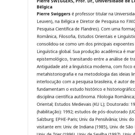
Pierre SWIGGERS, Prof. Dr.,
Universidade de L
Bélgica
Pierre Swiggers
é professor titular na Universid
Leuven), na Bélgica e Diretor de Pesquisa no F.W.
Pesquisa Científica de Flandres). Com uma formaç
Românica, Filosofia, Estudos Orientais e Linguísti
consolidou-se como um dos principais expoentes 
Linguística global. Sua produção acadêmica é mar
epistemológico, transitando entre a análise de tr
Antiguidade até a linguística moderna, com foco 
metahistoriografia e na metodologia das ideias li
interlocução com a pesquisa brasileira, é autor d
fundamentam o estudo histórico e historiográfi
disciplina científica autônoma. Filologia Românica; 
Oriental; Estudos Medievais (KU L); Doutorado: 19
(habilitação): 1992; estudos de pós-doutorado (UC
Salzburg; EPHE-Paris; Univ. da Pensilvânia; Univ. 
visitante em: Univ. de Indiana (1985), Univ. de São
Univ. de Trier (1996), Univ. de Sevilha (1997), Univ