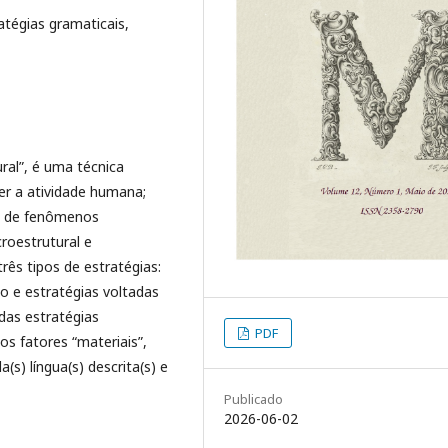
atégias gramaticais,
al”, é uma técnica
er a atividade humana;
o de fenômenos
roestrutural e
três tipos de estratégias:
ão e estratégias voltadas
das estratégias
PDF
os fatores “materiais”,
(s) língua(s) descrita(s) e
Publicado
2026-06-02