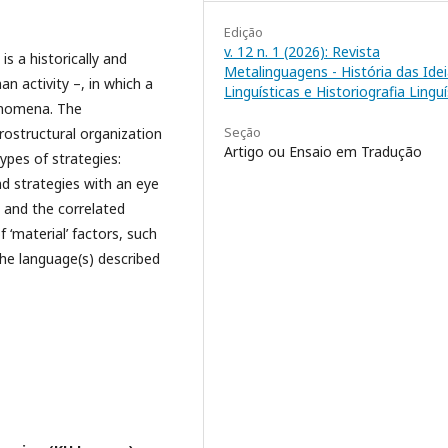
Edição
v. 12 n. 1 (2026): Revista
s a historically and
Metalinguagens - História das Ide
n activity –, in which a
Linguísticas e Historiografia Linguí
henomena. The
Seção
rostructural organization
Artigo ou Ensaio em Tradução
ypes of strategies:
nd strategies with an eye
 and the correlated
 ‘material’ factors, such
 the language(s) described