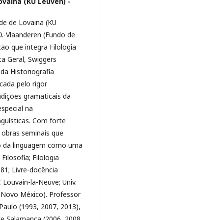
ovaina (KU Leuven) -
ade de Lovaina (KU
O.-Vlaanderen (Fundo de
ão que integra Filologia
ca Geral, Swiggers
da Historiografia
cada pelo rigor
adições gramaticais da
especial na
nguísticas. Com forte
e obras seminais que
co da linguagem como uma
Filosofia; Filologia
81; Livre-docência
 Louvain-la-Neuve; Univ.
do Novo México). Professor
 Paulo (1993, 2007, 2013),
. de Salamanca (2006, 2008,