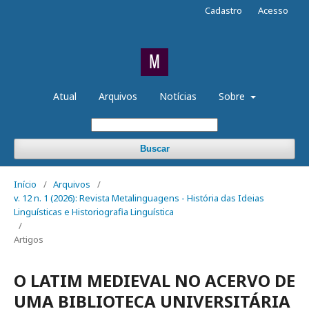
Cadastro
Acesso
Atual
Arquivos
Notícias
Sobre
Buscar
Início
/
Arquivos
/
v. 12 n. 1 (2026): Revista Metalinguagens - História das Ideias
Linguísticas e Historiografia Linguística
/
Artigos
O LATIM MEDIEVAL NO ACERVO DE
UMA BIBLIOTECA UNIVERSITÁRIA