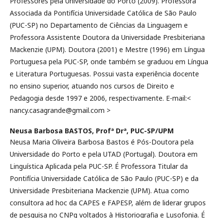
Professores pela Universidade do Porto (2009). Professora
Associada da Pontifícia Universidade Católica de São Paulo
(PUC-SP) no Departamento de Ciências da Linguagem e
Professora Assistente Doutora da Universidade Presbiteriana
Mackenzie (UPM). Doutora (2001) e Mestre (1996) em Língua
Portuguesa pela PUC-SP, onde também se graduou em Língua
e Literatura Portuguesas. Possui vasta experiência docente
no ensino superior, atuando nos cursos de Direito e
Pedagogia desde 1997 e 2006, respectivamente. E-mail:<
nancy.casagrande@gmail.com >
Neusa Barbosa BASTOS, Profª Drª,
PUC-SP/UPM
Neusa Maria Oliveira Barbosa Bastos é Pós-Doutora pela
Universidade do Porto e pela UTAD (Portugal). Doutora em
Linguística Aplicada pela PUC-SP. É Professora Titular da
Pontifícia Universidade Católica de São Paulo (PUC-SP) e da
Universidade Presbiteriana Mackenzie (UPM). Atua como
consultora ad hoc da CAPES e FAPESP, além de liderar grupos
de pesquisa no CNPq voltados à Historiografia e Lusofonia. É